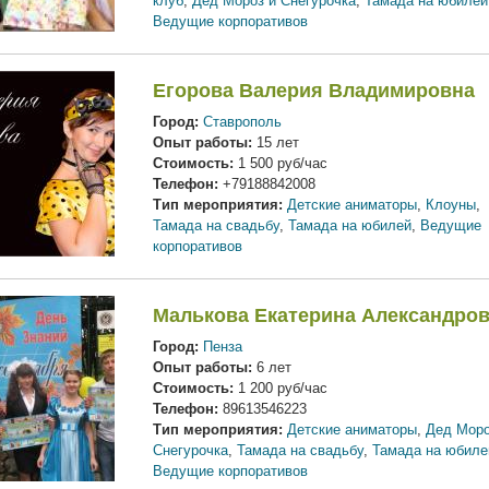
клуб
,
Дед Мороз и Снегурочка
,
Тамада на юбилей
Ведущие корпоративов
Егорова Валерия Владимировна
Город:
Ставрополь
Опыт работы:
15 лет
Стоимость:
1 500 руб/час
Телефон:
+79188842008
Тип мероприятия:
Детские аниматоры
,
Клоуны
,
Тамада на свадьбу
,
Тамада на юбилей
,
Ведущие
корпоративов
Малькова Екатерина Александро
Город:
Пенза
Опыт работы:
6 лет
Стоимость:
1 200 руб/час
Телефон:
89613546223
Тип мероприятия:
Детские аниматоры
,
Дед Моро
Снегурочка
,
Тамада на свадьбу
,
Тамада на юбиле
Ведущие корпоративов