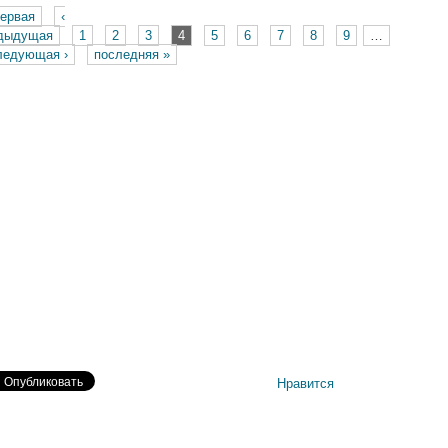
первая
‹
раницы
дыдущая
1
2
3
4
5
6
7
8
9
…
ледующая ›
последняя »
Нравится