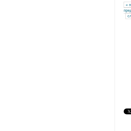
« 
Ст
пре
с