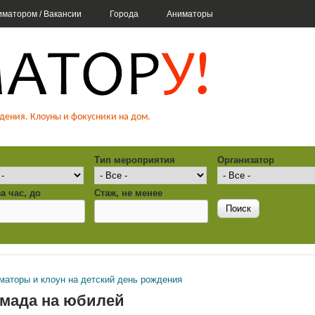
Перейти к основному
иматором / Вакансии
Города
Аниматоры
содержанию
детский праздник день 
дения. Клоуны и фокусники на дом.
ники. Аниматору. РФ
Тип мероприятия
Организатор
а час, до
Стаж, не менее
маторы и клоун на детский день рождения
 здесь
амада на юбилей