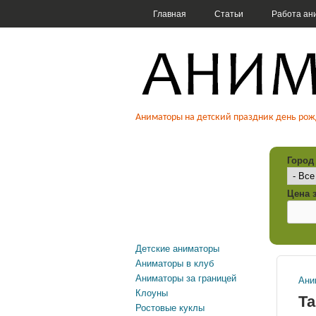
ГЛАВНОЕ МЕНЮ
Главная
Статьи
Работа ан
Аниматоры на 
Аниматоры на детский праздник день рож
клоуны, фокус
Город
Цена з
Детские аниматоры
Аниматоры в клуб
Аниматоры за границей
Ани
Вы
Клоуны
Т
Ростовые куклы