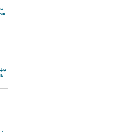
на
тов
Дед
на
 в