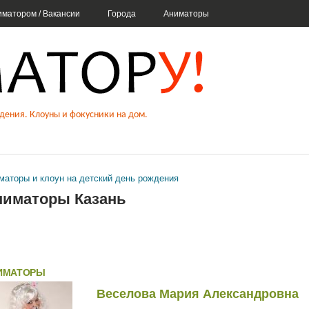
Перейти к основному
иматором / Вакансии
Города
Аниматоры
содержанию
детский праздник день 
дения. Клоуны и фокусники на дом.
ники. Аниматору. РФ
маторы и клоун на детский день рождения
 здесь
ниматоры Казань
ИМАТОРЫ
Веселова Мария Александровна