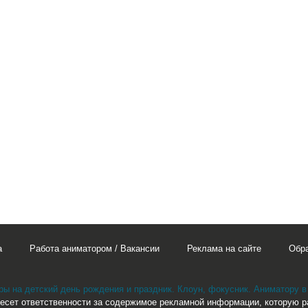
а
Работа аниматором / Вакансии
Реклама на сайте
Обра
ы на детский день рождения и праздник. Клоун, фокусник. Аниматору в
есет ответственности за содержимое рекламной информации, которую 