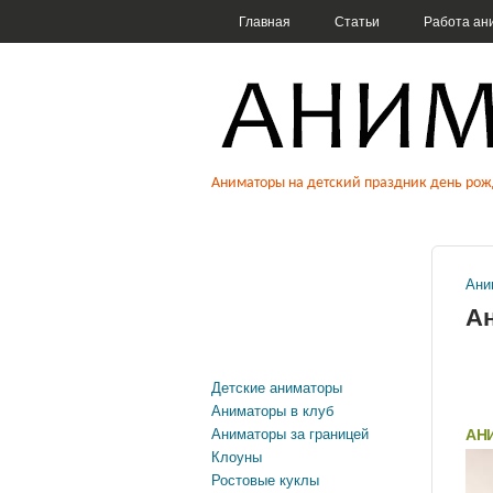
ГЛАВНОЕ МЕНЮ
Главная
Статьи
Работа ан
Аниматоры на 
Аниматоры на детский праздник день рож
клоуны, фокус
Ани
Вы
А
Детские аниматоры
Аниматоры в клуб
Аниматоры за границей
АН
Клоуны
Ростовые куклы