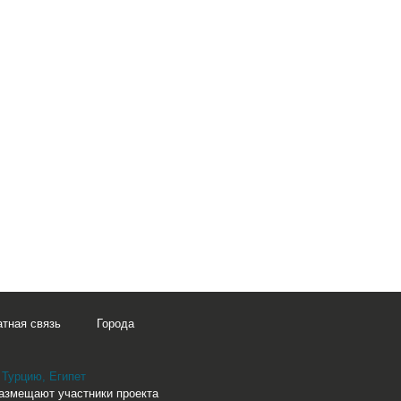
тная связь
Города
 Турцию, Египет
размещают участники проекта