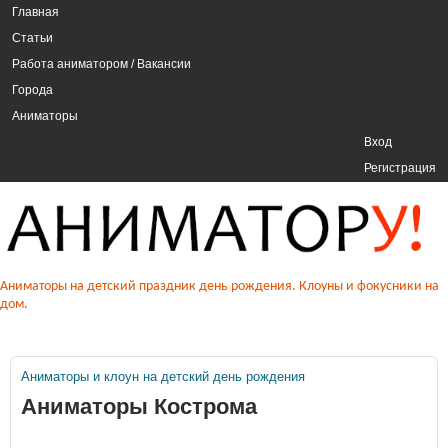
ГЛАВНОЕ МЕНЮ
Главная
Перейти к основному
Статьи
содержанию
Работа аниматором / Вакансии
Города
Аниматоры
USER MENU
Вход
Регистрация
Аниматоры на детский
Аниматоры на детский праздник день рождения. Клоуны и фокусники на
дом.
праздник день рождения,
клоуны, фокусники. Аниматору.
Аниматоры и клоун на детский день рождения
Вы здесь
Аниматоры Кострома
РФ