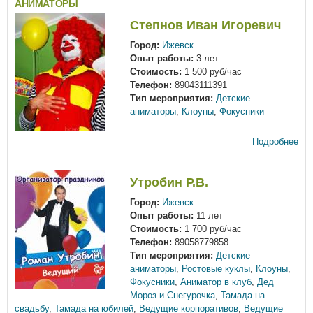
АНИМАТОРЫ
Степнов Иван Игоревич
Город:
Ижевск
Опыт работы:
3 лет
Стоимость:
1 500 руб/час
Телефон:
89043111391
Тип мероприятия:
Детские
аниматоры
,
Клоуны
,
Фокусники
Подробнее
Утробин Р.В.
Город:
Ижевск
Опыт работы:
11 лет
Стоимость:
1 700 руб/час
Телефон:
89058779858
Тип мероприятия:
Детские
аниматоры
,
Ростовые куклы
,
Клоуны
,
Фокусники
,
Аниматор в клуб
,
Дед
Мороз и Снегурочка
,
Тамада на
свадьбу
,
Тамада на юбилей
,
Ведущие корпоративов
,
Ведущие