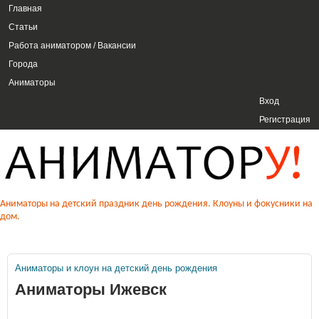
ГЛАВНОЕ МЕНЮ
Главная
Перейти к основному
Статьи
содержанию
Работа аниматором / Вакансии
Города
Аниматоры
USER MENU
Вход
Регистрация
Аниматоры на детский
Аниматоры на детский праздник день рождения. Клоуны и фокусники на
дом.
праздник день рождения,
клоуны, фокусники. Аниматору.
Аниматоры и клоун на детский день рождения
Вы здесь
Аниматоры Ижевск
РФ