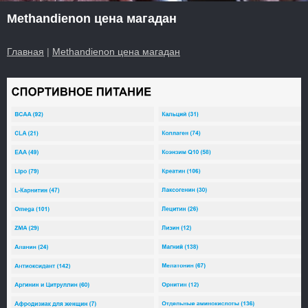
Methandienon цена магадан
Главная
|
Methandienon цена магадан