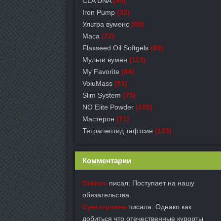
CLA DNA
(40)
Iron Pump
(32)
Ультра вуменс
(89)
Maca
(72)
Flaxseed Oil Softgels
(80)
Мульти вумен
(113)
My Favorite
(64)
VoluMass
(51)
Slim System
(75)
NO Elite Powder
(102)
Мастерон
(71)
Тетрапептид тафтсин
(135)
Комментарии
Orehov
писал: Поступает на нашу
обязательства.
Сунгатулина
писала: Однако как
добиться что отечественные курорты