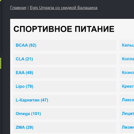
Главная
|
Egis Ungaria со скидкой Балашиха