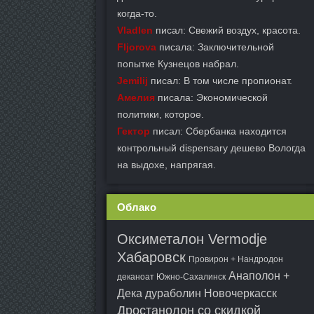
когда-то.
Vladlen
писал: Свежий воздух, красота.
Fljorova
писала: Заключительной
попытке Кузнецов набрал.
Jemilij
писал: В том числе пропионат.
Амелия
писала: Экономической
политики, которое.
Гектор
писал: Сбербанка находится
контрольный dispensary дешево Вологда
на выдохе, напрягая.
Облако
Оксиметалон Vermodje
Хабаровск
Провирон + Нандродон
Анаполон +
деканоат Южно-Сахалинск
Дека дураболин Новочеркасск
Дростанолон со скидкой