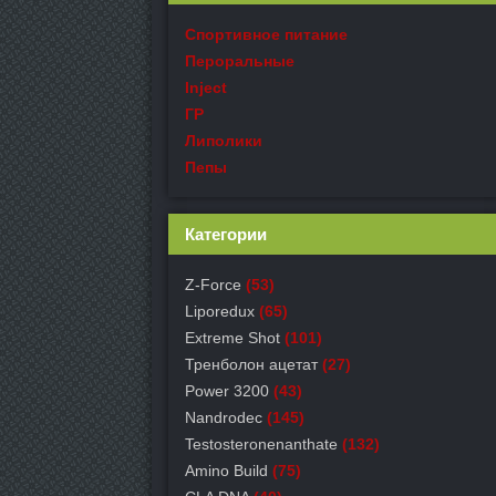
Спортивное питание
Пероральные
Inject
ГР
Липолики
Пепы
Категории
Z-Force
(53)
Liporedux
(65)
Extreme Shot
(101)
Тренболон ацетат
(27)
Power 3200
(43)
Nandrodec
(145)
Testosteronenanthate
(132)
Amino Build
(75)