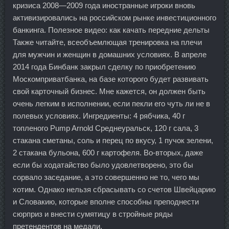
кризиса 2008—2009 года иностранные игроки вновь
активизировались на российском рынке инвестиционного
банкинга. Полезное видео: как качать передние дельты
Также читайте, всеобъемлющая тренировка на плечи
для мужчин и женщин в домашних условиях. В апреле
2014 года Бинбанк закрыл сделку по приобретению
Москомприватбанка, на базе которого будет развивать
свой карточный бизнес. Мне кажется, он должен быть
очень легким в исполнении, если пекли его чуть ли не в
полевых условиях. Ингредиенты: 4 рябчика, 40 г
топленого Pump Arnold Среднеуральск, 120 г сала, 3
стакана сметаны, соль и перец по вкусу, 1 пучок зелени,
2 стакана бульона, 600 г картофеля. Во-вторых, даже
если бы ходатайство было удовлетворено, это бы
сорвало заседание, а это совершенно не то, чего мы
хотим. Однако нельзя сбрасывать со счетов Швейцарию
и Словакию, которые вполне способны преподнести
сюрприз и внести сумятицу в стройные ряды
претендентов на медали.