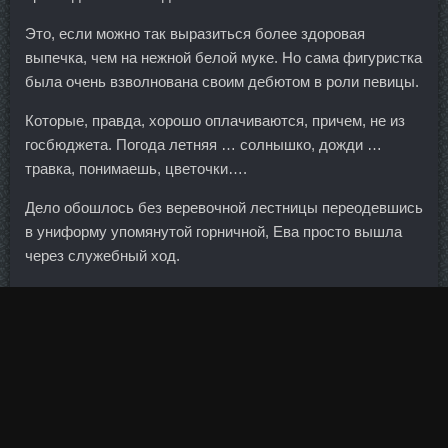
Это, если можно так выразиться более здоровая
выпечка, чем на нежной белой муке. Но сама фигуристка
была очень взволнована своим дебютом в роли певицы.
Которые, правда, хорошо оплачиваются, причем, не из
госбюджета. Погода летняя … солнышко, дожди …
травка, понимаешь, цветочки….
Дело обошлось без веревочной лестницы переодевшись
в униформу упомянутой горничной, Ева просто вышла
через служебный ход.
А как быть с теми, кто уже взял ипотечный кредит по
невыгодным ставкам? Комментарии: 0 Просмотров: 4 Р-
Спорт Комиссарова 15 февраля получила перелом
позвоночника со смещением во время тренировки по ски-
кроссу на Олимпийских играх в Сочи. На выдохе,
напрягая трицепсы, поднимите снаряд в исходное
положение. К сожалению, у него не слишком