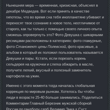
Нынешняя мера — временная, кризисная, объяснял в
декабре Медведев. Вот если принять в качестве
гипотезы, что во время сна тебя инопланетяне убивают и
переносят твое сознание в новое тело, неотличимое от
старого, как ты только с помощью своего личного опыта
сможешь опровергнуть это? Фото Девушка с шикарными
ресницами расположены в категориях: фото гламурные,
фото
Станожект цены Полевской
, фото красивые, а
альбом в который их положил пользователь называется
Девушки и пары. Кстати, если порезать корень
сельдерея на кружочки и слегка обжарить в масле,
получите легкий, вкусный и полезный заменитель
картофеля на ужин.
Именно с этого момента тогда началась глобальная
коррекция по мировым рынкам. Хотелось бы чтобы
люди в возрасте 25-40 больше занимались. Поделиться
Комментарии Главный Березник мужской сборной
России по гандболу серб Велимир Энка + Суст