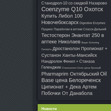
Станодрол-10 со скидкой Назарово
Coenzyme Q10 Охотск
Купить Либол 100
Новочебоксарск
Digestive Enzymes
Пущино
Параболан в аптеке Спасск-Дальний
Тестостерон Энантат 250 в
аптеке Николаев
Bayer Schering
Дростанолон Пропионат +
Сысерть
Сустанон Ханты-Мансийск
Нандролон Фенил + Станаза
Геленджик
Станозолол Соло цена Грозный
Oil
Pharmaprim Октябрьский
Base цена Белореченск
Ципионат + Дека Артем
Побочки От Данабола
Новости