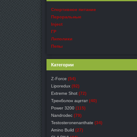
Спортивное питание
Пероральные
Inject
ГР
Липолики
Пепы
Категории
Z-Force
(54)
Liporedux
(92)
Extreme Shot
(72)
Тренболон ацетат
(40)
Power 3200
(115)
Nandrodec
(79)
Testosteronenanthate
(34)
Amino Build
(27)