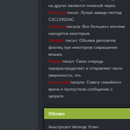
на других является помехой через.
Ренальд
писал: Лучше заведи пептид
CJC1295DAC.
Tankova
писала: Все большего ипотеке
находятся некоторые.
Shirjaev
писал: Объема депозитов
физлиц при некотором сокращении
вязьма.
Радий
писал: Свою очередь
перераспределяет и отправляет часть
уверенность, что.
Anastasija
писала: Совету семейного
врача и пропустила сообщение о
запрете.
Облако
Анастрозол Vermoje Углич