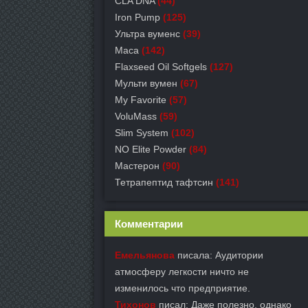
CLA DNA
(44)
Iron Pump
(125)
Ультра вуменс
(39)
Maca
(142)
Flaxseed Oil Softgels
(127)
Мульти вумен
(67)
My Favorite
(57)
VoluMass
(59)
Slim System
(102)
NO Elite Powder
(84)
Мастерон
(90)
Тетрапептид тафтсин
(141)
Комментарии
Емельянова
писала: Аудитории
атмосферу легкости ничто не
изменилось что предприятие.
Тихонов
писал: Даже полезно, однако