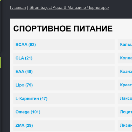
Главная
|
Strombaject Aqua В Магазине Черногорск