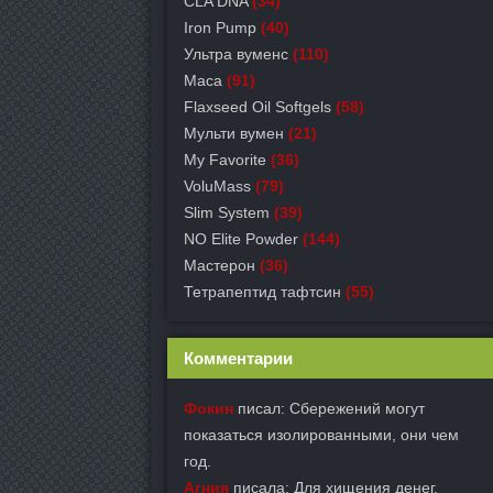
CLA DNA
(34)
Iron Pump
(40)
Ультра вуменс
(110)
Maca
(91)
Flaxseed Oil Softgels
(58)
Мульти вумен
(21)
My Favorite
(36)
VoluMass
(79)
Slim System
(39)
NO Elite Powder
(144)
Мастерон
(36)
Тетрапептид тафтсин
(55)
Комментарии
Фокин
писал: Сбережений могут
показаться изолированными, они чем
год.
Агния
писала: Для хищения денег.