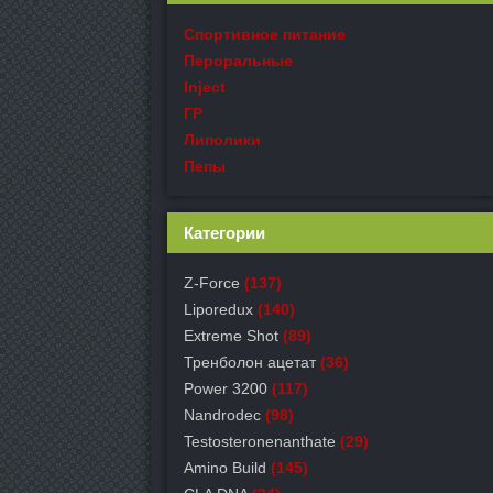
Спортивное питание
Пероральные
Inject
ГР
Липолики
Пепы
Категории
Z-Force
(137)
Liporedux
(140)
Extreme Shot
(89)
Тренболон ацетат
(36)
Power 3200
(117)
Nandrodec
(98)
Testosteronenanthate
(29)
Amino Build
(145)