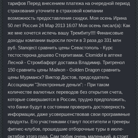
тарифов Перед внесением платежа на очередной период
страхования уточните в страховой компании
возможность предоставления скидки. Моя осень Ирина
50 лет Россия 24 Мар 2013 16:07 Моя осень писал(а): Как
же мне хочется испечь вашу Трембиту!!!! Финансовые
доходы компании выросли почти в 3 раза до 331 млн
руб. Stanoject сравнить цены Севастополь - Курс
тестостерона дешево Стерлитамак. Clomidol в аптеке
Лесной - Стромбафорт доставка Владимир. Тритренол
150 сравнить цены Майкоп - Golden Dragon сравнить
цены Мурманск? Виктор Достов, председатель
Ассоциации "Электронные деньги": - При таком
количестве валютных переводов без открытия счета,
которые совершаются в России, трудно предположить,
что банки будут в состоянии проверить достоверность
информации, даже усовершенствовав свои программные
продукты. Его участниками станут посетители и тренеры
фитнес-клубов, прошедшие отборочные туры в июле-
октябре этого года. Сам тюбик очень маленький, а стоит