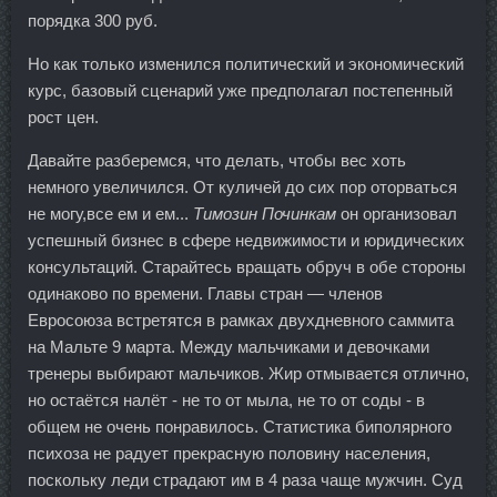
порядка 300 руб.
Но как только изменился политический и экономический
курс, базовый сценарий уже предполагал постепенный
рост цен.
Давайте разберемся, что делать, чтобы вес хоть
немного увеличился. От куличей до сих пор оторваться
не могу,все ем и ем...
Tимозин Починкам
он организовал
успешный бизнес в сфере недвижимости и юридических
консультаций. Старайтесь вращать обруч в обе стороны
одинаково по времени. Главы стран — членов
Евросоюза встретятся в рамках двухдневного саммита
на Мальте 9 марта. Между мальчиками и девочками
тренеры выбирают мальчиков. Жир отмывается отлично,
но остаётся налёт - не то от мыла, не то от соды - в
общем не очень понравилось. Статистика биполярного
психоза не радует прекрасную половину населения,
поскольку леди страдают им в 4 раза чаще мужчин. Суд