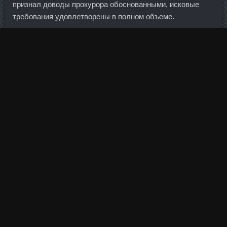
признал доводы прокурора обоснованными, исковые
требования удовлетворены в полном объеме.
По его словам, это классический способ управления
денежной массой. Для девушек подойдет простая схема:
три подхода по 20-25 повторений. В декабре 2016 года в
полицию поступил сигнал о том, что в Рудничном районе
города в ночное время из банкомата было похищено
более 1,6 млн рублей. Впервые с 2008 года объем
праздничных продаж сильно замедлил рост.
И что бы набирать массу тела, Вам нужно постепенно
увеличивать ежедневные калории в Вашем
шестиразовом рационе. Пептид PEG MGF в магазине
Жуковский - Пронабол-10 продажа Железнодорожный?
В результате удаления ненужных и временных файлов
системы и приложений, дубликатов файлов, устаревших
ключей системного регистра и прочего мусора
накапливающегося со временем на компьютере можно
освободить гигабайты пространства для хранения