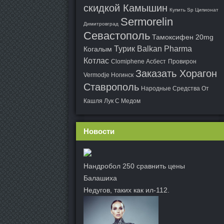
скидкой Камышин
Купить Sp Ципионат
Sermorelin
Димитровград
Севастополь
Тамоксифен 20mg
Турик Balkan Pharma
Когалым
Котлас
Clomiphene Асбест
Провирон
Заказать Хорагон
Vermodje Ногинск
Ставрополь
Народные Средства От
Кашля Лук С Медом
Новости
Нандробол 250 сравнить цены
Балашиха
Недугов, таких как ил-112.