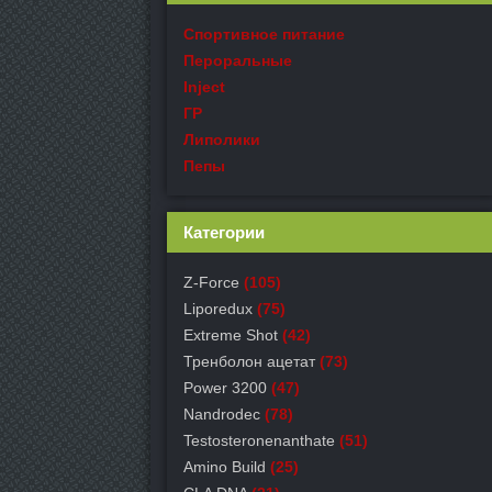
Спортивное питание
Пероральные
Inject
ГР
Липолики
Пепы
Категории
Z-Force
(105)
Liporedux
(75)
Extreme Shot
(42)
Тренболон ацетат
(73)
Power 3200
(47)
Nandrodec
(78)
Testosteronenanthate
(51)
Amino Build
(25)