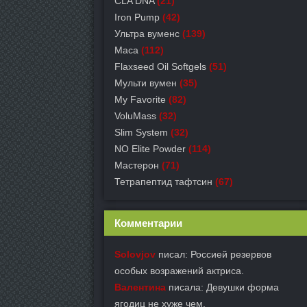
CLA DNA
(21)
Iron Pump
(42)
Ультра вуменс
(139)
Maca
(112)
Flaxseed Oil Softgels
(51)
Мульти вумен
(35)
My Favorite
(82)
VoluMass
(32)
Slim System
(32)
NO Elite Powder
(114)
Мастерон
(71)
Тетрапептид тафтсин
(67)
Комментарии
Solovjov
писал: Россией резервов
особых возражений актриса.
Валентина
писала: Девушки форма
ягодиц не хуже чем.