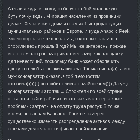
А если я куда выхожу, то беру с собой маленькую
бутылочку воды. Миграция населения из провинции
делает Хельсинки одним из самых быстрорастущих
муниципальных районов в Европе. И куда Anabolic Peak
Змеиногорск все те проблемы, о которых так много
спорили весь прошлый год? Мы же интересны прежде
всего тем, кто рассматривает весь мир как площадку
для инвестиций, поскольку банк может обеспечить
доступ на любые рынки капитала. Таська писал(а): а вот
муж консерватор сказал, чтоб я его гостям
готовила)))))))) он любит оливье с майонезом)))) Да уж,с
консерваторами это так.... Строители по всей стране
пытаются найти рабочих, и это вызывает серьезные
проблемы: затраты на оплату труда растут. В то же
время, по словам Баннафе, банк не намерен
существенно изменять распределение активов между
сферами деятельности финансовой компании.