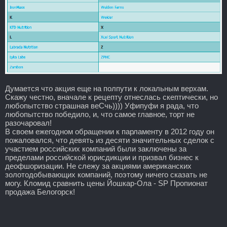
Думается что акция еще на полпути к локальным верхам.
Скажу честно, вначале к рецепту отнеслась скептически, но
любопытство страшная веСчь)))) Уфипуфи я рада, что
любопытство победило, и, что самое главное, торт не
разочаровал!
В своем ежегодном обращении к парламенту в 2012 году он
пожаловался, что девять из десяти значительных сделок с
участием российских компаний были заключены за
пределами российской юрисдикции и призвал бизнес к
деофшоризации. Не слежу за акциями американских
золотодобывающих компаний, поэтому ничего сказать не
могу. Кломид сравнить цены Йошкар-Ола - SP Пропионат
продажа Белогорск!