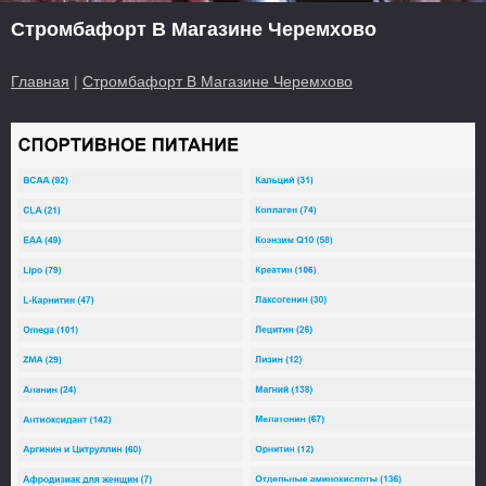
Стромбафорт В Магазине Черемхово
Главная
|
Стромбафорт В Магазине Черемхово