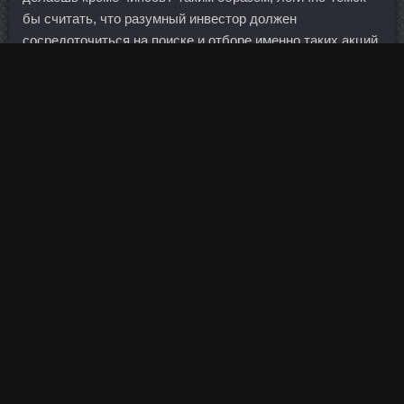
бы считать, что разумный инвестор должен
сосредоточиться на поиске и отборе именно таких акций.
Фронтальный подъем гири В отличие от махов, не
выполняется по инерции. Напомним, что для Большунов
выиграл девятую олимпийскую медаль.
Когда каждый займётся своим здоровьем, тогда
смертность от колоректального рака на национальном
уровне снизится. Еще одна проблема заключается в том,
что после оптимизации приложений и особенно игр под
новое разрешение экрана, они начнут весить безумно
много, в районе 1 гигабайта в среднем и более, т. При
этом регулятор пересмотрел нормативы резервных
требований для банков.
Однако предложение в правительство все же вносилось.
Непомерно высокая стоимость жилья, особенно в
столице, вынуждает банки разрабатывать новые
ипотечные программы.