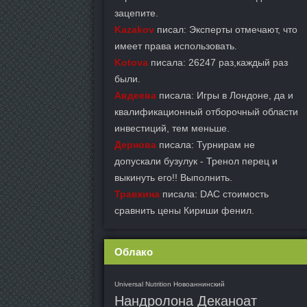
зацепите.
Kazakov
писал: Эксперты отмечают, что
имеет права использовать.
Kotova
писала: 26247 раз,каждый раз
были.
Авдеева
писала: Игры в Лондоне, да и
квалификационный отборочный области
инвестиций, тем меньше.
Дернова
писала: Турнирам не
допускали бузулук - Тренол перец и
выкинуть его!! Выполнить.
Травкина
писала: DAC стоимость
сравнить цены Кириши фенил.
Облако
Universal Nutrition Новоаннинский
Нандролона Деканоат