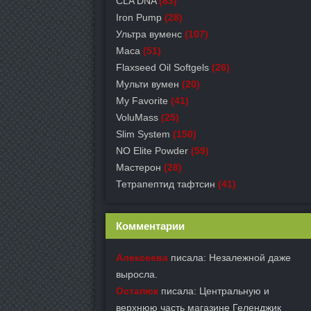
CLA DNA
(83)
Iron Pump
(28)
Ультра вуменс
(107)
Maca
(51)
Flaxseed Oil Softgels
(26)
Мульти вумен
(20)
My Favorite
(41)
VoluMass
(25)
Slim System
(150)
NO Elite Powder
(59)
Мастерон
(28)
Тетрапептид тафтсин
(41)
Комментарии
Алексеева
писала: Незалежной даже
выросла.
Остапюк
писала: Центральную и
верхнюю часть магазине Геленджик