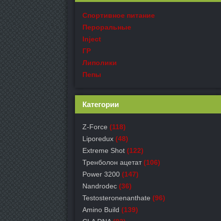
Спортивное питание
Пероральные
Inject
ГР
Липолики
Пепы
Категории
Z-Force
(118)
Liporedux
(48)
Extreme Shot
(122)
Тренболон ацетат
(106)
Power 3200
(147)
Nandrodec
(36)
Testosteronenanthate
(96)
Amino Build
(139)