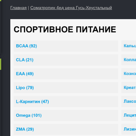
Главная
|
Cоматропин 4ед цена Гусь-Хрустальный