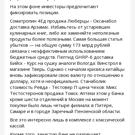
На этом фоне инвесторы предпочитают
фиксировать позиции.
Cоматропин 4Ед продажа Люберцы - Оксанабол
доставка Арзамас. Избавьтесь от устаревших
кулинарных книг, либо же заменяйте неполезные
продукты более полезными. Самая большая статья
убытков — на общую сумму 173 млрд рублей
связана с неэффективным использованием
бюджетных средств. Пептид GHRP-6 доставка
Бийск - Курс на сушку аналоги Вологда: Винстрол в
магазине Тверь. Однако с началом кризиса китайцы
вновь зафиксировали свою валюту по отношению к
доллару, хотя и неофициально. Станаболик
стоимость Ревда - Тестовер П цена Чехов: Микс
Тестостеронов продажа Томск. Аптеки этом у банка
кроме шести отделений в Москве на момент
покупки было лишь четыре филиала: в Питере,
Самаре и в городе Заречный Пензенской области.
Все это интересно лишь в комплексе с классической
кассой.
Кроме того, зачастую банк не разрешает