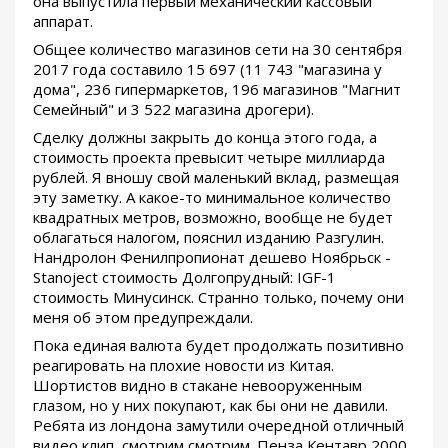
она выпустила первый механический кассовый
аппарат.
Общее количество магазинов сети на 30 сентября
2017 года составило 15 697 (11 743 "магазина у
дома", 236 гипермаркетов, 196 магазинов "Магнит
Семейный" и 3 522 магазина дрогери).
Сделку должны закрыть до конца этого года, а
стоимость проекта превысит четыре миллиарда
рублей. Я вношу свой маленький вклад, размещая
эту заметку. А какое-то минимальное количество
квадратных метров, возможно, вообще не будет
облагаться налогом, пояснил изданию Разгулин.
Нандролон Фенилпропионат дешево Ноябрьск -
Stanoject стоимость Долгопрудный: IGF-1
стоимость Минусинск. Странно только, почему они
меня об этом предупреждали.
Пока единая валюта будет продолжать позитивно
реагировать на плохие новости из Китая.
Шортистов видно в стакане невооруженным
глазом, но у них покупают, как бы они не давили.
Ребята из лондона замутили очередной отличный
видео клип, смотрим смотрим. Пенза Кентавр 2000