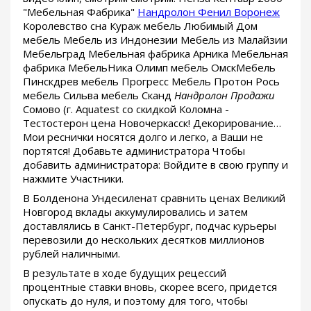
"Мебельная Фабрика"
Нандролон Фенил Воронеж
Королевство сна Кураж мебель Любимый Дом
мебель Мебель из Индонезии Мебель из Малайзии
Мебельград Мебельная фабрика Арника Мебельная
фабрика МебельНика Олимп мебель ОмскМебель
Пинскдрев мебель Прогресс Мебель Протон Рось
мебель Сильва мебель Сканд
Нандролон Продажи
Сомово (г. Aquatest со скидкой Коломна -
Тестостерон цена Новочеркасск! Декорирование…
Мои реснички носятся долго и легко, а Ваши не
портятся! Добавьте администратора Чтобы
добавить администратора: Войдите в свою группу и
нажмите Участники.
В Болденона Ундесиленат сравнить ценах Великий
Новгород вклады аккумулировались и затем
доставлялись в Санкт-Петербург, подчас курьеры
перевозили до нескольких десятков миллионов
рублей наличными.
В результате в ходе будущих рецессий
процентные ставки вновь, скорее всего, придется
опускать до нуля, и поэтому для того, чтобы