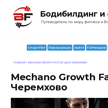
Перейти
к
Бодибилдинг и
содержанию
Путеводитель по миру фитнеса и 
СпортПит
Перорально
Inject
ГоРмошки
ГЛАВНАЯ
>
MECHANO GROWTH FACTOR ЦЕНА ЧЕРЕМХОВО
Mechano Growth Fa
Черемхово