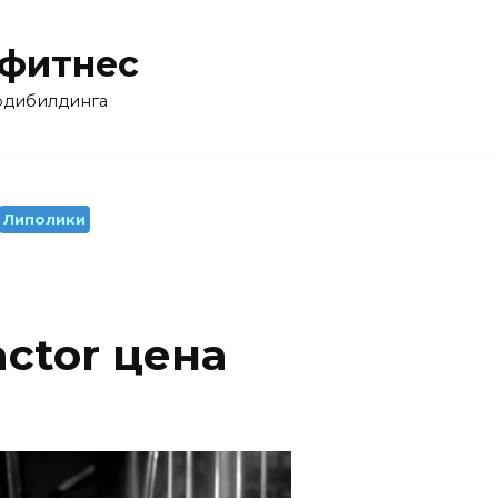
 фитнес
бодибилдинга
Липолики
ctor цена