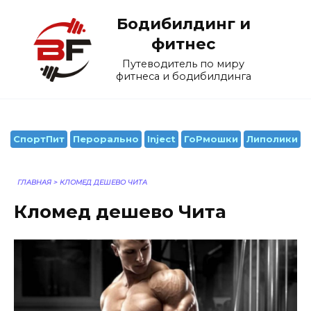
Перейти
Бодибилдинг и
к
содержанию
фитнес
Путеводитель по миру
фитнеса и бодибилдинга
СпортПит
Перорально
Inject
ГоРмошки
Липолики
ГЛАВНАЯ
>
КЛОМЕД ДЕШЕВО ЧИТА
Кломед дешево Чита