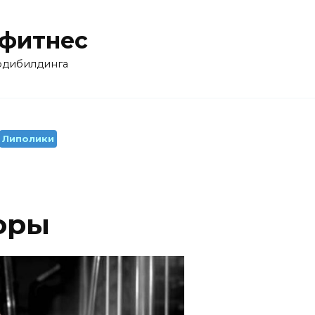
 фитнес
бодибилдинга
Липолики
оры