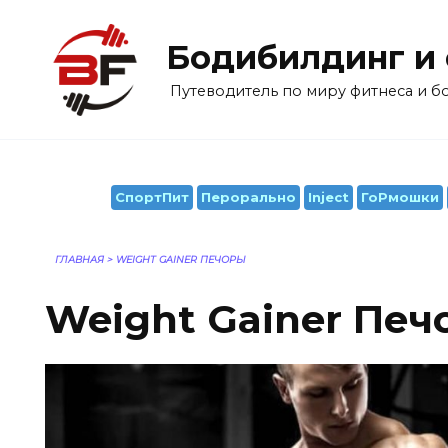
Перейти
к
Бодибилдинг и
содержанию
Путеводитель по миру фитнеса и 
СпортПит
Перорально
Inject
ГоРмошки
ГЛАВНАЯ
>
WEIGHT GAINER ПЕЧОРЫ
Weight Gainer Печ