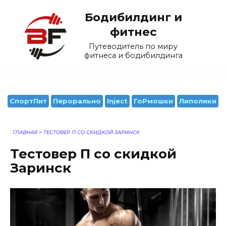
Перейти
Бодибилдинг и
к
содержанию
фитнес
Путеводитель по миру
фитнеса и бодибилдинга
СпортПит
Перорально
Inject
ГоРмошки
Липолики
ГЛАВНАЯ
>
ТЕСТОВЕР П СО СКИДКОЙ ЗАРИНСК
Тестовер П со скидкой
Заринск