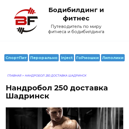
Перейти
Бодибилдинг и
к
содержанию
фитнес
Путеводитель по миру
фитнеса и бодибилдинга
СпортПит
Перорально
Inject
ГоРмошки
Липолики
ГЛАВНАЯ
>
НАНДРОБОЛ 250 ДОСТАВКА ШАДРИНСК
Нандробол 250 доставка
Шадринск